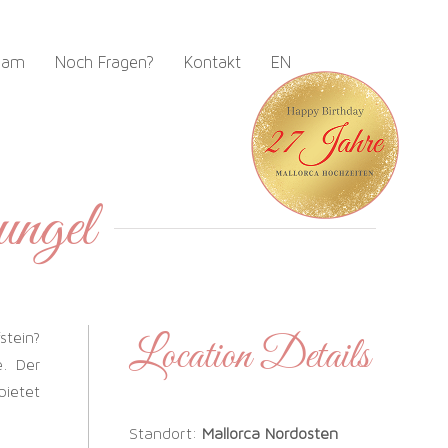
eam
Noch Fragen?
Kontakt
EN
ungel
stein?
Location Details
e. Der
bietet
Standort:
Mallorca Nordosten