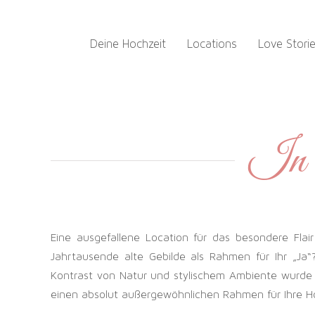
Zum
Inhalt
Deine Hochzeit
Locations
Love Stori
springen
In e
Eine ausgefallene Location für das besondere Flai
Jahrtausende alte Gebilde als Rahmen für Ihr „Ja“?
Kontrast von Natur und stylischem Ambiente wurde 
einen absolut außergewöhnlichen Rahmen für Ihre Ho