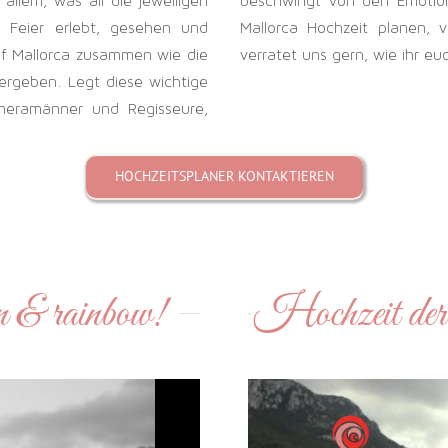
allem, was all die jeweiligen
beschwingt von den Emotion
 Feier erlebt, gesehen und
Mallorca Hochzeit planen,
uf Mallorca zusammen wie die
verratet uns gern, wie ihr eu
ergeben. Legt diese wichtige
meramänner und Regisseure,
HOCHZEITSPLANER KONTAKTIEREN
n & rainbow!
Hochzeit der