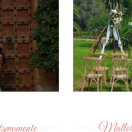
smomente
Mallor