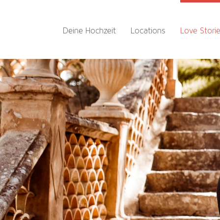
Zum
Inhalt
Deine Hochzeit
Locations
Love Stori
springen