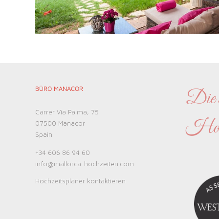
BÜRO MANACOR
Die s
Carrer Via Palma, 75
Hochz
07500 Manacor
Spain
+34 606 86 94 60
info@mallorca-hochzeiten.com
Hochzeitsplaner kontaktieren