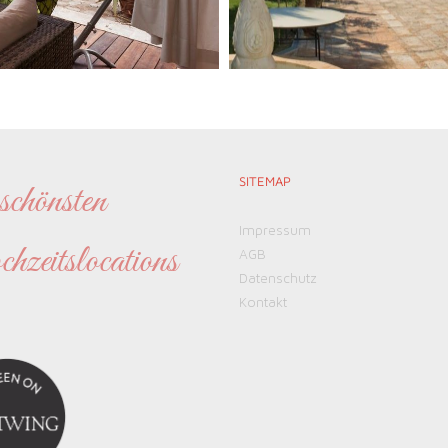
SITEMAP
chönsten
Impressum
eitslocations
AGB
Datenschutz
Kontakt