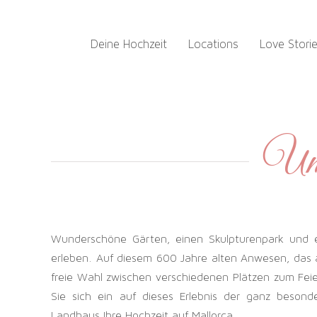
Zum
Inhalt
Deine Hochzeit
Locations
Love Stori
springen
Umg
Wunderschöne Gärten, einen Skulpturenpark und e
erleben. Auf diesem 600 Jahre alten Anwesen, das a
freie Wahl zwischen verschiedenen Plätzen zum Fei
Sie sich ein auf dieses Erlebnis der ganz besond
Landhaus Ihre Hochzeit auf Mallorca.