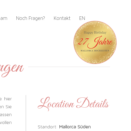
eam
Noch Fragen?
Kontakt
EN
ngen
 hier
Location Details
en Sie
Lassen
vollen
Standort:
Mallorca Süden