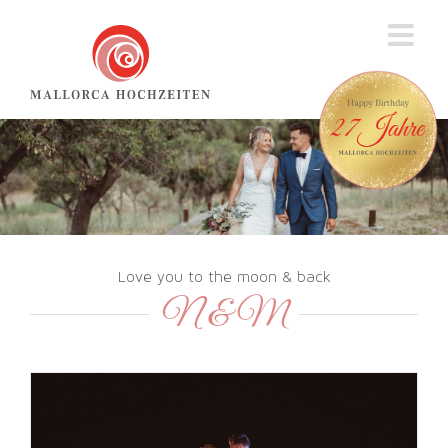
Zum
Inhalt
springen
Love you to the moon & back
N & M