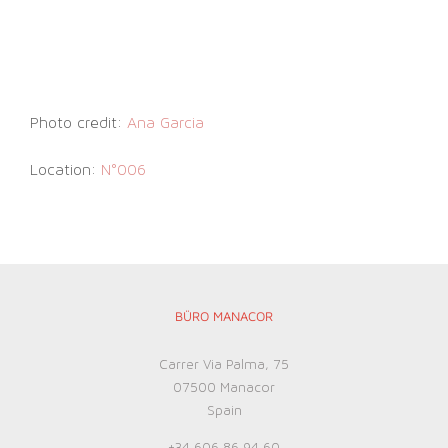
Photo credit:
Ana Garcia
Location:
N°006
BÜRO MANACOR
Carrer Via Palma, 75
07500 Manacor
Spain