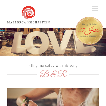
Zum
Inhalt
springen
Killing me softly with his song
B & R